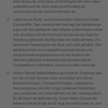
main-donau.de, www.claas-nordostbayern.de, www.claas-
suedostbayern.de, www.claas-wuerttemberg.de,
www.tc‑grimma.de, www.ltz-chemnitz.de.
Lieferung von Kraft- und Schmierstoffen, Heizöl und festen
Brennstoffen. Dem vereinbarten Preis liegt die Bestellmenge
zugrunde. Bei niedrigeren oder höheren Liefermengen erhöht
oder ermäßigt sich der Preis nach den jeweils am Tage der
Bestellung geltenden Staffelpreisen des Unternehmens. Für
bestimmte Temperaturen der Ware wird nicht gehaftet. Über
die Wirksamkeit von Energieeffizienzmaßnahmen und
entsprechende Angebote kann sich der Kunde in der
öffentlich geführten Anbieterliste der Bundesstelle für
Energieeffizienz informieren (siehe www.bfee-online.de).
Höhere Gewalt; Selbstbelieferungsvorbehalt. Ereignisse aller
Art, die von den Parteien nicht verschuldet sind (Streik,
Betriebsstörungen, Transportstörungen, Liefersperren,
Naturereignisse, Unruhen, Krieg, Epidemien, Pandemien,
usw.), entbinden das Unternehmen von der Leistungspflicht
für die Dauer der Behinderung. Dauert dieser Zustand der
höheren Gewalt länger als 30 Tage ununterbrochen an, darf