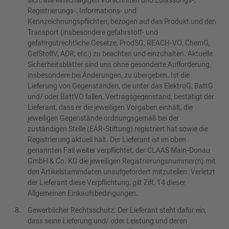
sich, alle einschlägigen Vorschriften und Zulassungs-,
Registrierungs-, Informations- und
Kennzeichnungspflichten, bezogen auf das Produkt und den
Transport (insbesondere gefahrstoff- und
gefahrgutrechtliche Gesetze, ProdSG, REACH-VO, ChemG,
GefStoffV, ADR, etc.) zu beachten und einzuhalten. Aktuelle
Sicherheitsblätter sind uns ohne gesonderte Aufforderung,
insbesondere bei Änderungen, zu übergeben. Ist die
Lieferung von Gegenständen, die unter das ElektroG, BattG
und/ oder BattVO fallen, Vertragsgegenstand, bestätigt der
Lieferant, dass er die jeweiligen Vorgaben einhält, die
jeweiligen Gegenstände ordnungsgemäß bei der
zuständigen Stelle (EAR-Stiftung) registriert hat sowie die
Registrierung aktuell hält. Der Lieferant ist im oben
genannten Fall weiter verpflichtet, der CLAAS Main-Donau
GmbH & Co. KG die jeweiligen Registrierungsnummer(n) mit
den Artikelstammdaten unaufgefordert mitzuteilen. Verletzt
der Lieferant diese Verpflichtung, gilt Ziff. 14 dieser
Allgemeinen Einkaufsbedingungen.
Gewerblicher Rechtsschutz. Der Lieferant steht dafür ein,
dass seine Lieferung und/ oder Leistung und deren