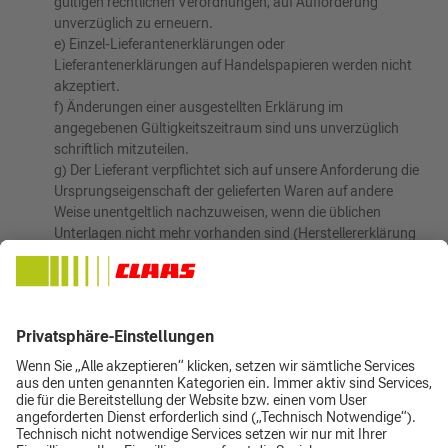
gültigen rechtlichen Verordnungen, auf Aufforderung
unverzüglich zu erneuern.
e) Einzel-Lieferantenerklärungen oder
Lieferantenerklärungen auf Handelspapieren werden nicht
akzeptiert.
f) Änderungen einer ausgestellten Erklärung im
angegebenen Gültigkeitszeitraum sind uns unverzüglich
schriftlich mitzuteilen.
g) Der Lieferant verpflichtet sich auf unsere Anforderung die
Ursprungseigenschaft der gelieferten Waren auf andere
Weise unentgeltlich nachzuweisen, wenn die üblichen
Unterlagen nicht mehr vorhanden sind (Herstellererklärung
o.ä.). Insbesondere kann es aus rechtlichen
Nachweisgründen erforderlich sein, dass wir eine
Ursprungserklärung, eine IHK-(Langzeit-)Erklärung oder ein
vergleichbares Nachweisdokument als Bestätigung für den
handelsrechtlichen Ursprung anfordern. Dieses ist ebenfalls
– nach Aufforderung – unentgeltlich durch den Lieferanten
zur Verfügung zu stellen.
h) Der Lieferant hat uns mit allen erforderlichen Mitteln zu
unterstützen, die zur Reduzierung oder Minimierung der
Zahlungsverpflichtungen des Käufers hinsichtlich Zölle