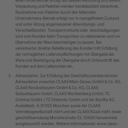
einen Unternehmer erfolgt auf dessen Rechnung und Gefahr.
Verpackung und Paletten werden handelsüblich berechnet.
Rücknahme von Paletten durch den liefernden
Unternehmens-Betrieb erfolgt nur in mangelfreiem Zustand
und unter Abzug angemessener Abwicklungs- und
Verschleißkosten. Transportverluste oder -beschädigungen
sind vom Kunden beim Transporteur zu reklamieren und vor
Übernahme der Ware bescheinigen zu lassen. Bei
vereinbarter direkter Belieferung des Kunden tritt Erfüllung
der vertraglichen Lieferverpflichtungen mit Übergabe der
Ware und Bestätigung der Übergabe durch Unterschrift des
Kunden auf dem Lieferschein ein.
Adressdaten. Zur Erfüllung des Geschäftszweckes können
Adressdaten zwischen CLAAS Main-Donau GmbH & Co. KG,
CLAAS Nordostbayern GmbH & Co. KG, CLAAS
Südostbayern GmbH, CLAAS Württemberg GmbH, TC
Grimma GmbH, LTZ Chemnitz GmbH und der BayWa AG,
Arabellastr. 4, 81925 München sowie der CLAAS
Vertriebsgesellschaft mbH und der CLAAS KGaA mbH, beide
geschäftsansässig Münsterstraße 33, 33428 Harsewinkel
ausgetauscht werden. Weitere Informationen: www.claas-