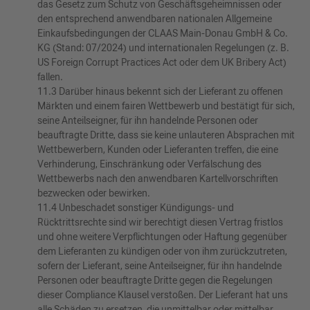
das Gesetz zum Schutz von Geschäftsgeheimnissen oder
den entsprechend anwendbaren nationalen Allgemeine
Einkaufsbedingungen der CLAAS Main-Donau GmbH & Co.
KG (Stand: 07/2024) und internationalen Regelungen (z. B.
US Foreign Corrupt Practices Act oder dem UK Bribery Act)
fallen.
11.3 Darüber hinaus bekennt sich der Lieferant zu offenen
Märkten und einem fairen Wettbewerb und bestätigt für sich,
seine Anteilseigner, für ihn handelnde Personen oder
beauftragte Dritte, dass sie keine unlauteren Absprachen mit
Wettbewerbern, Kunden oder Lieferanten treffen, die eine
Verhinderung, Einschränkung oder Verfälschung des
Wettbewerbs nach den anwendbaren Kartellvorschriften
bezwecken oder bewirken.
11.4 Unbeschadet sonstiger Kündigungs- und
Rücktrittsrechte sind wir berechtigt diesen Vertrag fristlos
und ohne weitere Verpflichtungen oder Haftung gegenüber
dem Lieferanten zu kündigen oder von ihm zurückzutreten,
sofern der Lieferant, seine Anteilseigner, für ihn handelnde
Personen oder beauftragte Dritte gegen die Regelungen
dieser Compliance Klausel verstoßen. Der Lieferant hat uns
alle Schäden zu ersetzen, die unmittelbar oder mittelbar