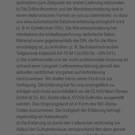
spätestens zum Zeitpunkt der ersten Lieferung mitzuteilen.
b) Die Zolltarifnummer und die Warenbeschreibung sind in
einem elektronischen Format an uns zu übermitteln, so dass
uns eine automatische Datenverarbeitung ermöglicht wird
(z. B im Dateiformat CSV). Die Warenbeschreibung hat
mindestens die Artikelbezeichnung, technische Daten,
Material sowie gegebenenfalls die DIN, die für die Ware
einschlägig ist, zu enthalten (z. B. Sechskantschrauben
Teilgewinde Edelstahl A4-70 M 12x200/36 – DIN 931).
c) Der präferenzielle und der nicht-präferenzielle Ursprung ist
anhand einer Langzeit-Lieferantenerklärung gemäß den
aktuellen rechtlichen Vorgaben auf Anforderung
nachzuweisen. Wir stellen hierzu einen Vordruck zur
Verfügung. Die Erklärung hat für uns unentgeltlich zu
erfolgen und muss ausschließlich an die CLAAS Main-Donau
GmbH & Co. KG, Südstraße 6, 97258 Gollhofen ausgestellt
werden. Das Ursprungsland ist in Form des ISO-Alpha-
Codes auszuweisen. Die Gültigkeit der Erklärung beträgt
regelmäßig ein Kalenderjahr.
d) Die Erklärung ist durch den Lieferanten rechtzeitig vor
Ablauf der Gültigkeitsdauer, entsprechend den dann jeweils