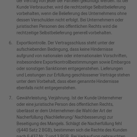
der Vertrag von jeder der Parteien gekündigt werden. Ist der
Kunde Verbraucher, wird die rechtzeitige Selbstbelieferung
vorbehalten, wenn die Belieferung des Unternehmens ohne
dessen Verschulden nicht erfolgt. Bei Unternehmern oder
juristischen Personen des öffentlichen Rechts wird die
rechtzeitige Selbstbelieferung generell vorbehalten.
Exportkontrolle. Der Vertragsschluss steht unter der
aufschiebenden Bedingung, dass keine Hindernisse
aufgrund von nationalen oder internationalen Vorschriften,
insbesondere Exportkontrollbestimmungen sowie Embargos
oder sonstigen Sanktionen entgegenstehen. Lieferungen
und Leistungen zur Erfüllung geschlossener Verträge stehen
unter dem Vorbehalt, dass eben genannte Hindernisse
ebenfalls nicht entgegenstehen.
Gewährleistung, Verjährung. Ist der Kunde Unternehmer
oder eine juristische Person des öffentlichen Rechts,
überlässt er dem Unternehmen die Wahl der Art der
Nacherfüllung (Nachlieferung/ Nachbesserung) zur
Beseitigung des Mangels. Schlägt die Nacherfüllung fehl
(§440 Satz 2 BGB), bestimmen sich die Rechte des Kunden
nach § 437 Nr. 2 und 3 BGB. Bei Verkauf von gebrauchten