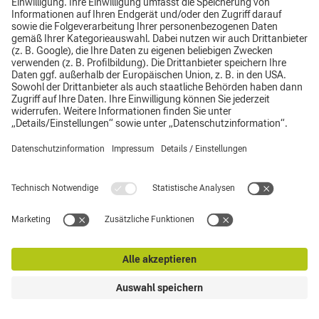
notwendig sind.
i) Für alle im Zusammenhang mit Zöllen und
Ursprungserklärungen auftretenden Fragen und
Anweisungen hat sich der Lieferant mit unserer Zollabteilung
(Zoll & Exportkontrolle) in Verbindung zu setzen.
j) Der Lieferant hat für Zollzwecke den Warenbegleitpapieren
eine Handelsrechnung in deutscher oder englischer Sprache
und in zweifacher Ausführung beizufügen. Jede Abweichung
hierzu ist nur nach vorheriger schriftlicher Zustimmung
durch uns zulässig. Im Falle von zollpflichtigen Lieferungen
sind in der Rechnung zusätzlich, jeweils getrennt,
auszuweisen:
- nicht im Preis enthaltene Kosten (z.B. Provisionen,
Maklergebühren, Lizenzkosten, Fertigungsmittelkosten,
Beistellungen des Käufers);
- im Preis enthaltene Kosten (z.B. Montage- und
Frachtkosten)
- der Wert von Reparaturleistungen nach Material- und
Lohnkosten.
Auch bei kostenlosen Lieferungen ist eine marktgerechte
Wertangabe mit dem Hinweis "For Customs Purposes Only"