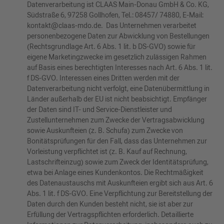
Datenverarbeitung ist CLAAS Main-Donau GmbH & Co. KG,
Südstraße 6, 97258 Gollhofen, Tel.: 08457/ 74880, E-Mail:
kontakt@claas-mdo.de. Das Unternehmen verarbeitet
personenbezogene Daten zur Abwicklung von Bestellungen
(Rechtsgrundlage Art. 6 Abs. 1 lit. b DS-GVO) sowie für
eigene Marketingzwecke im gesetzlich zulässigen Rahmen
auf Basis eines berechtigten Interesses nach Art. 6 Abs. 1 lit.
f DS-GVO. Interessen eines Dritten werden mit der
Datenverarbeitung nicht verfolgt, eine Datenübermittlung in
Länder außerhalb der EU ist nicht beabsichtigt. Empfänger
der Daten sind IT- und Service-Dienstleister und
Zustellunternehmen zum Zwecke der Vertragsabwicklung
sowie Auskunfteien (z. B. Schufa) zum Zwecke von
Bonitätsprüfungen für den Fall, dass das Unternehmen zur
Vorleistung verpflichtet ist (z. B. Kauf auf Rechnung,
Lastschrifteinzug) sowie zum Zweck der Identitätsprüfung,
etwa bei Anlage eines Kundenkontos. Die Rechtmäßigkeit
des Datenaustauschs mit Auskunfteien ergibt sich aus Art. 6
Abs. 1 lit. f DS-GVO. Eine Verpflichtung zur Bereitstellung der
Daten durch den Kunden besteht nicht, sie ist aber zur
Erfüllung der Vertragspflichten erforderlich. Detaillierte