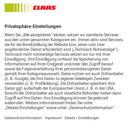
Maßstäbe, nach denen wir handeln.
Mit den Partnern varEX und VETCON, ist Stadiko immer Ihre
richtige Wahl für leistungsstarke Hochdruckreiniger und
umfassende Hygiene.
Hier geht's direkt zu stadiko.
Impressum
Datenschutz
AGB
Top
Hinweisgebersystem
CLAAS Gruppe
Supplier Code of Conduct