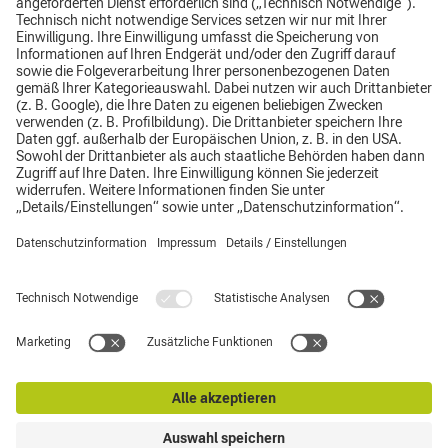
Impressum
Datenschutz
AGB
Top
Hinweisgebersystem
CLAAS Gruppe
Supplier Code of Conduct
© CLAAS Main-Donau GmbH & Co. KG